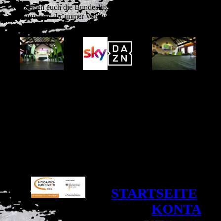
Wir zeigen euch die Bundesliga live! Egal ob SKY oder DAZN
- bei uns seid ihr immer Willkommen!
STARTSEITE
|
KONTA