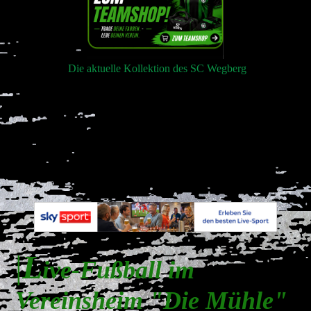
Die aktuelle Kollektion des SC Wegberg
|
L
ive-Fußball im
Vereinsheim "Die Mühle"